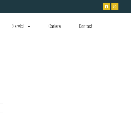
Servicii
Cariere
Contact