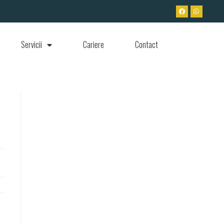
Servicii
Cariere
Contact