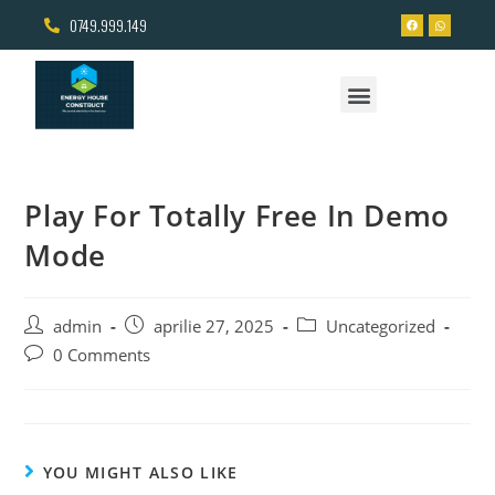
0749.999.149
Play For Totally Free In Demo
Mode
admin
aprilie 27, 2025
Uncategorized
0 Comments
YOU MIGHT ALSO LIKE