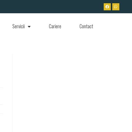
Servicii
Cariere
Contact