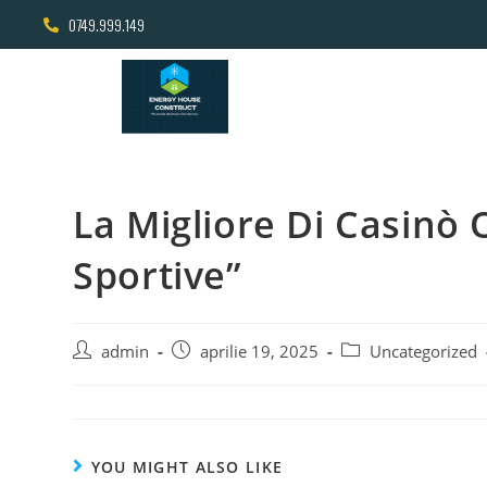
0749.999.149
La Migliore Di Casinò
Sportive”
admin
aprilie 19, 2025
Uncategorized
YOU MIGHT ALSO LIKE