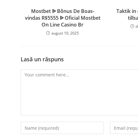
Mostbet ᐉ Bônus De Boas-
Taktik in
vindas R$5555 ᐉ Oficial Mostbet
til
On Line Casino Br
d
august 10, 2025
Lasă un răspuns