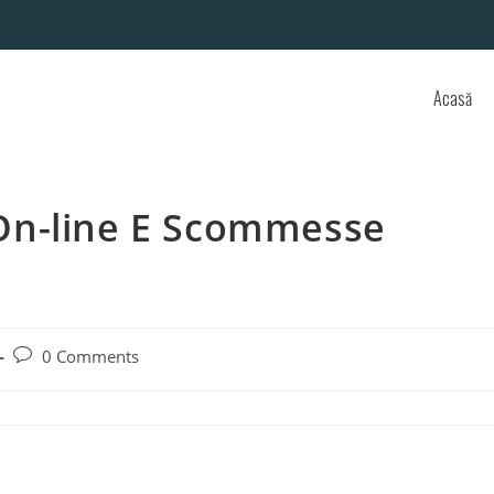
Acasă
 On-line E Scommesse
0 Comments