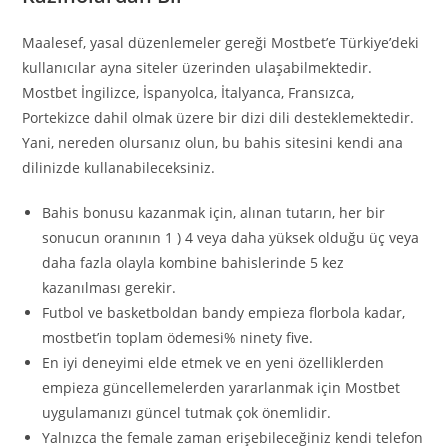
Maalesef, yasal düzenlemeler gereği Mostbet’e Türkiye’deki
kullanıcılar ayna siteler üzerinden ulaşabilmektedir.
Mostbet İngilizce, İspanyolca, İtalyanca, Fransızca,
Portekizce dahil olmak üzere bir dizi dili desteklemektedir.
Yani, nereden olursanız olun, bu bahis sitesini kendi ana
dilinizde kullanabileceksiniz.
Bahis bonusu kazanmak için, alınan tutarın, her bir
sonucun oranının 1 ) 4 veya daha yüksek olduğu üç veya
daha fazla olayla kombine bahislerinde 5 kez
kazanılması gerekir.
Futbol ve basketboldan bandy empieza florbola kadar,
mostbet’in toplam ödemesi% ninety five.
En iyi deneyimi elde etmek ve en yeni özelliklerden
empieza güncellemelerden yararlanmak için Mostbet
uygulamanızı güncel tutmak çok önemlidir.
Yalnızca the female zaman erişebileceğiniz kendi telefon