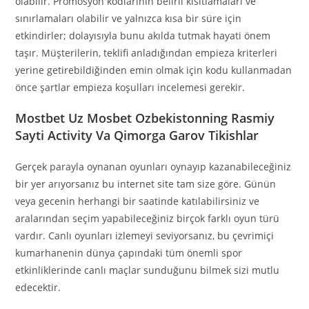
olabilir. Promosyon kodlarının belirli kısıtlamaları ve
sınırlamaları olabilir ve yalnızca kısa bir süre için
etkindirler; dolayısıyla bunu akılda tutmak hayati önem
taşır. Müşterilerin, teklifi anladığından empieza kriterleri
yerine getirebildiğinden emin olmak için kodu kullanmadan
önce şartlar empieza koşulları incelemesi gerekir.
Mostbet Uz Mosbet Ozbekistonning Rasmiy
Sayti Activity Va Qimorga Garov Tikishlar
Gerçek parayla oynanan oyunları oynayıp kazanabileceğiniz
bir yer arıyorsanız bu internet site tam size göre. Günün
veya gecenin herhangi bir saatinde katılabilirsiniz ve
aralarından seçim yapabileceğiniz birçok farklı oyun türü
vardır. Canlı oyunları izlemeyi seviyorsanız, bu çevrimiçi
kumarhanenin dünya çapındaki tüm önemli spor
etkinliklerinde canlı maçlar sunduğunu bilmek sizi mutlu
edecektir.