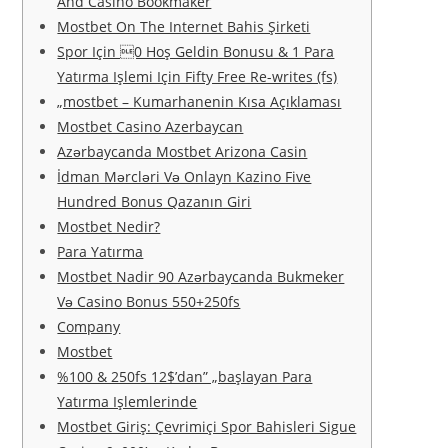
And Casino Bookmaker
Mostbet On The Internet Bahis Şirketi
Spor Için 0 Hoş Geldin Bonusu & 1 Para
Yatırma Işlemi Için Fifty Free Re-writes (fs)
„mostbet – Kumarhanenin Kısa Açıklaması
Mostbet Casino Azerbaycan
Azərbaycanda Mostbet Arizona Casin
İdman Mərcləri Və Onlayn Kazino Five
Hundred Bonus Qazanın Giri
Mostbet Nedir?
Para Yatırma
Mostbet Nadir 90 Azərbaycanda Bukmeker
Və Casino Bonus 550+250fs
Company
Mostbet
%100 & 250fs 12$’dan” „başlayan Para
Yatırma Işlemlerinde
Mostbet Giriş: Çevrimiçi Spor Bahisleri Sigue