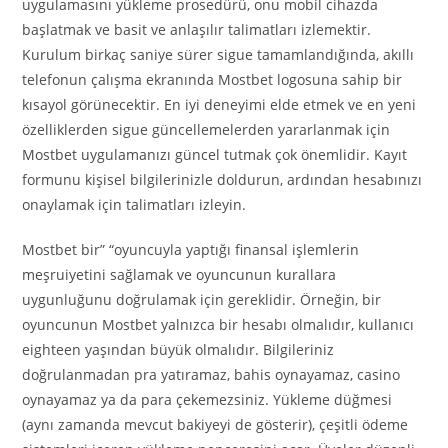
uygulamasını yükleme prosedürü, onu mobil cihazda
başlatmak ve basit ve anlaşılır talimatları izlemektir.
Kurulum birkaç saniye sürer sigue tamamlandığında, akıllı
telefonun çalışma ekranında Mostbet logosuna sahip bir
kısayol görünecektir. En iyi deneyimi elde etmek ve en yeni
özelliklerden sigue güncellemelerden yararlanmak için
Mostbet uygulamanızı güncel tutmak çok önemlidir. Kayıt
formunu kişisel bilgilerinizle doldurun, ardından hesabınızı
onaylamak için talimatları izleyin.
Mostbet bir” “oyuncuyla yaptığı finansal işlemlerin
meşruiyetini sağlamak ve oyuncunun kurallara
uygunluğunu doğrulamak için gereklidir. Örneğin, bir
oyuncunun Mostbet yalnızca bir hesabı olmalıdır, kullanıcı
eighteen yaşından büyük olmalıdır. Bilgileriniz
doğrulanmadan pra yatıramaz, bahis oynayamaz, casino
oynayamaz ya da para çekemezsiniz. Yükleme düğmesi
(aynı zamanda mevcut bakiyeyi de gösterir), çeşitli ödeme