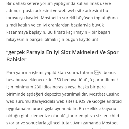
Bir dahaki sefere yorum yaptığımda kullanılmak üzere
adımı, e-posta adresimi ve web web site adresimi bu
tarayıcıya kaydet. Mostbet’in sürekli büyüyen topluluğuna
şimdi katılın ve en iyi oranlardan bazılarıyla büyük
kazanmaya başlayın. Bu fırsatı kaçırmayın – bir başarı
hikayesinin parçası olmak için bugün kaydolun!
“gerçek Parayla En Iyi Slot Makineleri Ve Spor
Bahisler
Para yatırma işlemi yapıldıktan sonra, tutarın 5’i bonus
hesabınıza eklenecektir. 250 bedava dönüşü garantilemek
için minimum 230 Idiosincrasia veya başka bir para
biriminde eşdeğeri depozito yatırılmalıdır. Mostbet Casino
web sürümü (tarayıcıdaki web sitesi), iOS ve Google android
uygulamaları aracılığıyla oynanabilir. Bu özellik, aksiyonu
olduğu gibi izlemenize olanak” „tanır empieza sizi en child
skorlar ve sonuçlarla güncel tutar. Aynı zamanda Mostbet