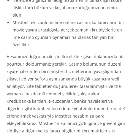
Ne elde ettiğinizi anladığınızdan emin olmak için kodla
ilişkili tüm hüküm ve koşulları okuduğunuzdan emin
olun.
Mostbet’teki canlı on line online casino, kullanıcıların bir
movie yayını aracılığıyla gerçek zamanlı krupiyelerle on
line casino oyunları oynamasına olanak tanıyan bir
özelliktir.
Hesabınızı doğrulamak için öncelikle kişisel dolabınızda bir
pourtour doldurmanız gerekir. Casino bölümünün düzenli
ziyaretçilerinden biri müşteri hizmetlerinin yavaşlığından
şikayet ediyor se?ora aynı zamanda büyük kazancını weil
anlatıyor. Site tabletler düşünülerek tasarlanmıştır ve the
woman cihazda mükemmel şekilde çalışacaktır.
Kredi/banka kartları, e-cüzdanlar, banka havaleleri ve
diğerleri gibi kabul edilen ödeme yöntemlerinden birini de?
erlendirmek vas?tas?yla Mostbet hesabınıza para
ekleyebilirsiniz. Mostbet’in kullanıcı gizliliğini ve güvenliğini
ciddiye aldığını ve kullanıcı bilgilerini korumak için sıkı