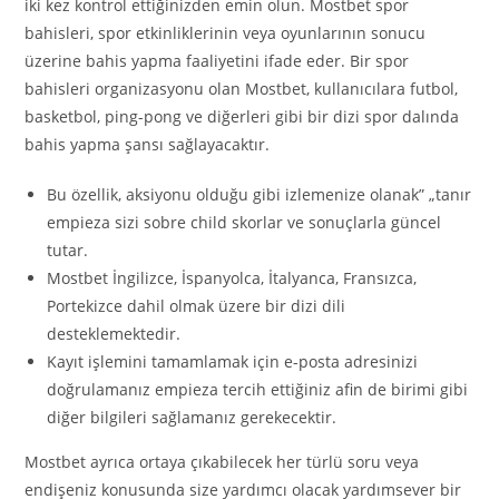
iki kez kontrol ettiğinizden emin olun. Mostbet spor
bahisleri, spor etkinliklerinin veya oyunlarının sonucu
üzerine bahis yapma faaliyetini ifade eder. Bir spor
bahisleri organizasyonu olan Mostbet, kullanıcılara futbol,
basketbol, ping-pong ve diğerleri gibi bir dizi spor dalında
bahis yapma şansı sağlayacaktır.
Bu özellik, aksiyonu olduğu gibi izlemenize olanak” „tanır
empieza sizi sobre child skorlar ve sonuçlarla güncel
tutar.
Mostbet İngilizce, İspanyolca, İtalyanca, Fransızca,
Portekizce dahil olmak üzere bir dizi dili
desteklemektedir.
Kayıt işlemini tamamlamak için e-posta adresinizi
doğrulamanız empieza tercih ettiğiniz afin de birimi gibi
diğer bilgileri sağlamanız gerekecektir.
Mostbet ayrıca ortaya çıkabilecek her türlü soru veya
endişeniz konusunda size yardımcı olacak yardımsever bir