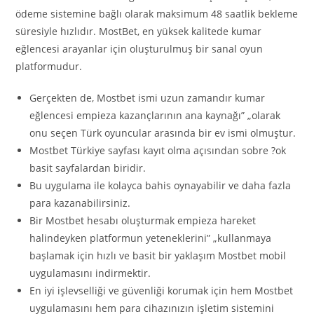
ödeme sistemine bağlı olarak maksimum 48 saatlik bekleme
süresiyle hızlıdır. MostBet, en yüksek kalitede kumar
eğlencesi arayanlar için oluşturulmuş bir sanal oyun
platformudur.
Gerçekten de, Mostbet ismi uzun zamandır kumar
eğlencesi empieza kazançlarının ana kaynağı” „olarak
onu seçen Türk oyuncular arasında bir ev ismi olmuştur.
Mostbet Türkiye sayfası kayıt olma açısından sobre ?ok
basit sayfalardan biridir.
Bu uygulama ile kolayca bahis oynayabilir ve daha fazla
para kazanabilirsiniz.
Bir Mostbet hesabı oluşturmak empieza hareket
halindeyken platformun yeteneklerini” „kullanmaya
başlamak için hızlı ve basit bir yaklaşım Mostbet mobil
uygulamasını indirmektir.
En iyi işlevselliği ve güvenliği korumak için hem Mostbet
uygulamasını hem para cihazınızın işletim sistemini