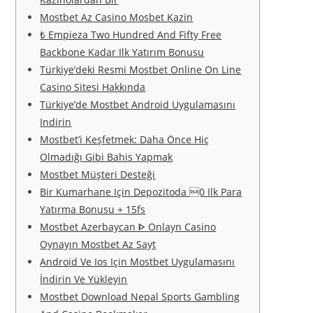
Mostbet Az Casino Mosbet Kazin
₺ Empieza Two Hundred And Fifty Free
Backbone Kadar Ilk Yatırım Bonusu
Türkiye’deki Resmi Mostbet Online On Line
Casino Sitesi Hakkında
Türkiye’de Mostbet Android Uygulamasını
Indirin
Mostbet’i Keşfetmek: Daha Önce Hiç
Olmadığı Gibi Bahis Yapmak
Mostbet Müşteri Desteği
Bir Kumarhane Için Depozitoda 0 Ilk Para
Yatırma Bonusu + 15fs
Mostbet Azerbaycan ᐈ Onlayn Casino
Oynayın Mostbet Az Sayt
Android Ve Ios Için Mostbet Uygulamasını
İndirin Ve Yükleyin
Mostbet Download Nepal Sports Gambling