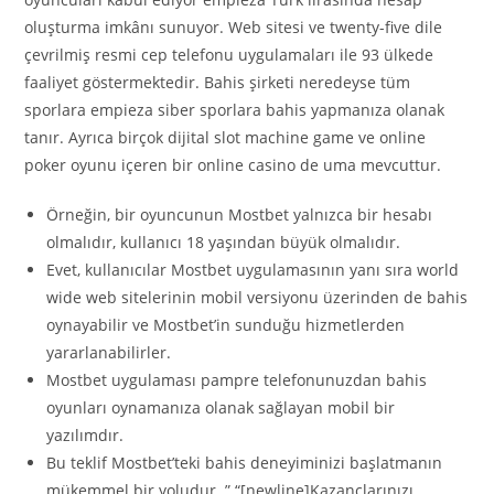
oluşturma imkânı sunuyor. Web sitesi ve twenty-five dile
çevrilmiş resmi cep telefonu uygulamaları ile 93 ülkede
faaliyet göstermektedir. Bahis şirketi neredeyse tüm
sporlara empieza siber sporlara bahis yapmanıza olanak
tanır. Ayrıca birçok dijital slot machine game ve online
poker oyunu içeren bir online casino de uma mevcuttur.
Örneğin, bir oyuncunun Mostbet yalnızca bir hesabı
olmalıdır, kullanıcı 18 yaşından büyük olmalıdır.
Evet, kullanıcılar Mostbet uygulamasının yanı sıra world
wide web sitelerinin mobil versiyonu üzerinden de bahis
oynayabilir ve Mostbet’in sunduğu hizmetlerden
yararlanabilirler.
Mostbet uygulaması pampre telefonunuzdan bahis
oyunları oynamanıza olanak sağlayan mobil bir
yazılımdır.
Bu teklif Mostbet’teki bahis deneyiminizi başlatmanın
mükemmel bir yoludur. ” “[newline]Kazançlarınızı