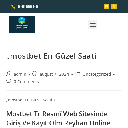
0749.999.149
„mostbet En Güzel Saati
admin
august 7, 2024
Uncategorized
0 Comments
„mostbet En Güzel Saatin
Mostbet Tr Resmî Web Sitesinde
Giriş Ve Kayıt Olm Reyhan Online