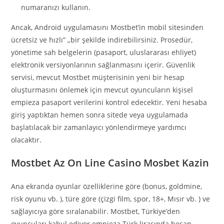
numaranızı kullanın.
Ancak, Android uygulamasını Mostbet’in mobil sitesinden
ücretsiz ve hızlı” „bir şekilde indirebilirsiniz. Prosedür,
yönetime sah belgelerin (pasaport, uluslararası ehliyet)
elektronik versiyonlarının sağlanmasını içerir. Güvenlik
servisi, mevcut Mostbet müşterisinin yeni bir hesap
oluşturmasını önlemek için mevcut oyuncuların kişisel
empieza pasaport verilerini kontrol edecektir. Yeni hesaba
giriş yaptıktan hemen sonra sitede veya uygulamada
başlatılacak bir zamanlayıcı yönlendirmeye yardımcı
olacaktır.
Mostbet Az On Line Casino Mosbet Kazin
Ana ekranda oyunlar özelliklerine göre (bonus, goldmine,
risk oyunu vb. ), türe göre (çizgi film, spor, 18+, Mısır vb. ) ve
sağlayıcıya göre sıralanabilir. Mostbet, Türkiye’den
oyuncuları kabul ediyor empieza Türk lirasında hesap