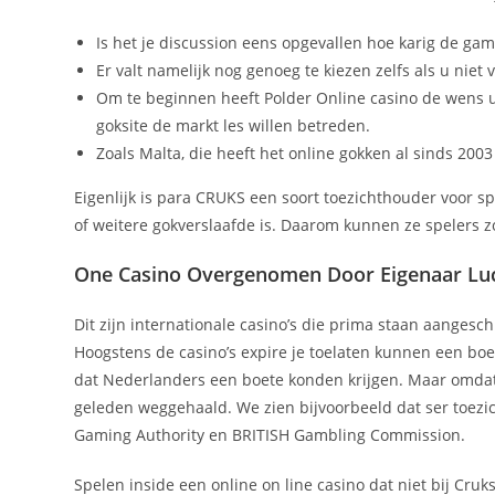
Is het je discussion eens opgevallen hoe karig de ga
Er valt namelijk nog genoeg te kiezen zelfs als u niet v
Om te beginnen heeft Polder Online casino de wens 
goksite de markt les willen betreden.
Zoals Malta, die heeft het online gokken al sinds 200
Eigenlijk is para CRUKS een soort toezichthouder voor sp
of weitere gokverslaafde is. Daarom kunnen ze spelers zo 
One Casino Overgenomen Door Eigenaar Luc
Dit zijn internationale casino’s die prima staan aanges
Hoogstens de casino’s expire je toelaten kunnen een bo
dat Nederlanders een boete konden krijgen. Maar omdat 
geleden weggehaald. We zien bijvoorbeeld dat ser toezic
Gaming Authority en BRITISH Gambling Commission.
Spelen inside een online on line casino dat niet bij Cruk