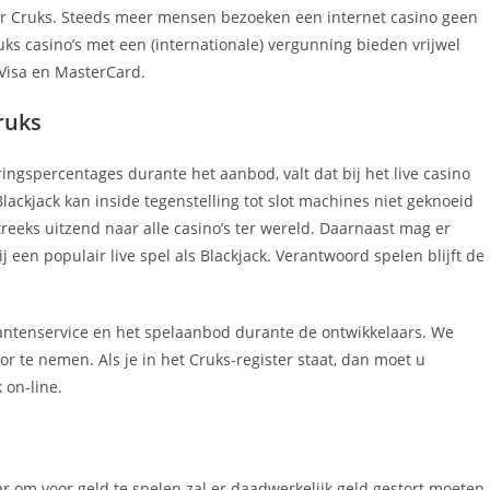
der Cruks. Steeds meer mensen bezoeken een internet casino geen
ks casino’s met een (internationale) vergunning bieden vrijwel
 Visa en MasterCard.
ruks
eringspercentages durante het aanbod, valt dat bij het live casino
lackjack kan inside tegenstelling tot slot machines niet geknoeid
treeks uitzend naar alle casino’s ter wereld. Daarnaast mag er
 een populair live spel als Blackjack. Verantwoord spelen blijft de
ntenservice en het spelaanbod durante de ontwikkelaars. We
r te nemen. Als je in het Cruks-register staat, dan moet u
 on-line.
r om voor geld te spelen zal er daadwerkelijk geld gestort moeten