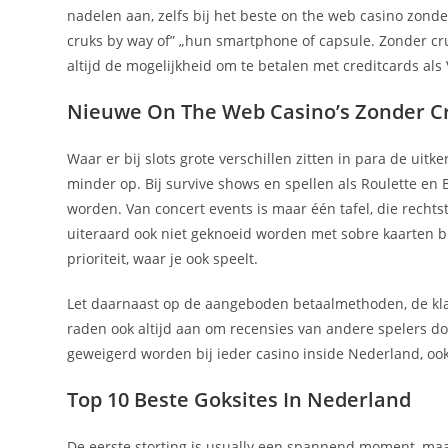
nadelen aan, zelfs bij het beste on the web casino zon
cruks by way of” „hun smartphone of capsule. Zonder cru
altijd de mogelijkheid om te betalen met creditcards als
Nieuwe On The Web Casino’s Zonder C
Waar er bij slots grote verschillen zitten in para de uitk
minder op. Bij survive shows en spellen als Roulette en B
worden. Van concert events is maar één tafel, die rechts
uiteraard ook niet geknoeid worden met sobre kaarten bij
prioriteit, waar je ook speelt.
Let daarnaast op de aangeboden betaalmethoden, de kla
raden ook altijd aan om recensies van andere spelers doo
geweigerd worden bij ieder casino inside Nederland, ook
Top 10 Beste Goksites In Nederland
De eerste storting is usually een spannend moment, maa