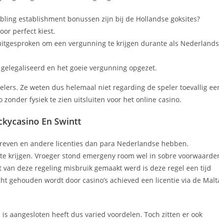
mbling establishment bonussen zijn bij de Hollandse goksites?
oor perfect kiest.
uitgesproken om een vergunning te krijgen durante als Nederland
3 gelegaliseerd en het goeie vergunning opgezet.
elers. Ze weten dus helemaal niet regarding de speler toevallig ee
zonder fysiek te zien uitsluiten voor het online casino.
kycasino En Swintt
chreven en andere licenties dan para Nederlandse hebben.
ete krijgen. Vroeger stond emergeny room wel in sobre voorwaarde
van deze regeling misbruik gemaakt werd is deze regel een tijd
ht gehouden wordt door casino’s achieved een licentie via de Malt
s is aangesloten heeft dus varied voordelen. Toch zitten er ook