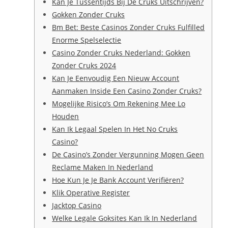
Kan Je Tussentijds Bij De Cruks Uitschrijven?
Gokken Zonder Cruks
Bm Bet: Beste Casinos Zonder Cruks Fulfilled
Enorme Spelselectie
Casino Zonder Cruks Nederland: Gokken
Zonder Cruks 2024
Kan Je Eenvoudig Een Nieuw Account
Aanmaken Inside Een Casino Zonder Cruks?
Mogelijke Risico’s Om Rekening Mee Lo
Houden
Kan Ik Legaal Spelen In Het No Cruks
Casino?
De Casino’s Zonder Vergunning Mogen Geen
Reclame Maken In Nederland
Hoe Kun Je Je Bank Account Verifiëren?
Klik Operative Register
Jacktop Casino
Welke Legale Goksites Kan Ik In Nederland