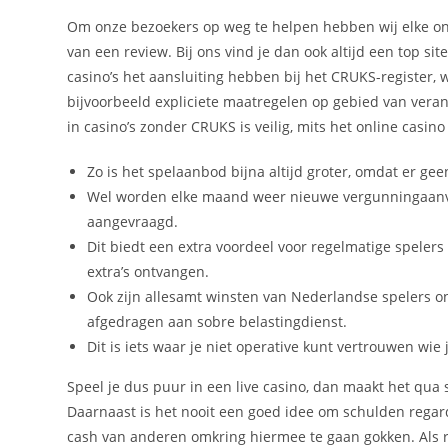
Om onze bezoekers op weg te helpen hebben wij elke onl
van een review. Bij ons vind je dan ook altijd een top si
casino’s het aansluiting hebben bij het CRUKS-register,
bijvoorbeeld expliciete maatregelen op gebied van vera
in casino’s zonder CRUKS is veilig, mits het online casi
Zo is het spelaanbod bijna altijd groter, omdat er ge
Wel worden elke maand weer nieuwe vergunningaanvra
aangevraagd.
Dit biedt een extra voordeel voor regelmatige spelers e
extra’s ontvangen.
Ook zijn allesamt winsten van Nederlandse spelers on
afgedragen aan sobre belastingdienst.
Dit is iets waar je niet operative kunt vertrouwen wie 
Speel je dus puur in een live casino, dan maakt het qua 
Daarnaast is het nooit een goed idee om schulden regar
cash van anderen omkring hiermee te gaan gokken. Als re