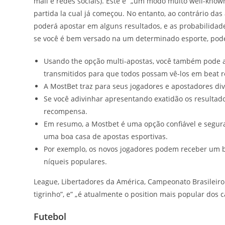
mail e redes sociais). Este é” „um modo muito well-know
partida la cual já começou. No entanto, ao contrário das
poderá apostar em alguns resultados, e as probabilidad
se você é bem versado na um determinado esporte, pode
Usando the opção multi-apostas, você também pode a
transmitidos para que todos possam vê-los em beat r
A MostBet traz para seus jogadores e apostadores di
Se você adivinhar apresentando exatidão os resultad
recompensa.
Em resumo, a Mostbet é uma opção confiável e segura 
uma boa casa de apostas esportivas.
Por exemplo, os novos jogadores podem receber um b
níqueis populares.
League, Libertadores da América, Campeonato Brasileiro 
tigrinho”, e” „é atualmente o position mais popular dos c
Futebol