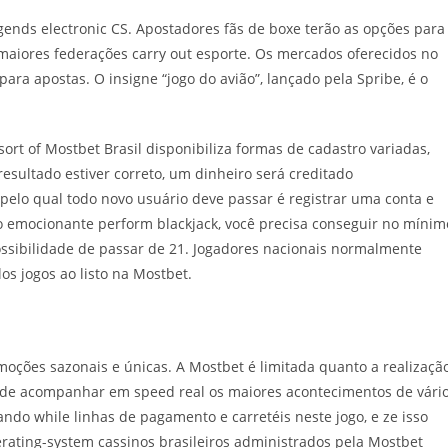
egends electronic CS. Apostadores fãs de boxe terão as opções para
 maiores federações carry out esporte. Os mercados oferecidos no
ra apostas. O insigne “jogo do avião”, lançado pela Spribe, é o
rt of Mostbet Brasil disponibiliza formas de cadastro variadas,
esultado estiver correto, um dinheiro será creditado
pelo qual todo novo usuário deve passar é registrar uma conta e
o emocionante perform blackjack, você precisa conseguir no mínim
ssibilidade de passar de 21. Jogadores nacionais normalmente
os jogos ao listo na Mostbet.
moções sazonais e únicas. A Mostbet é limitada quanto a realizaçã
pode acompanhar em speed real os maiores acontecimentos de vári
ndo while linhas de pagamento e carretéis neste jogo, e ze isso
rating-system cassinos brasileiros administrados pela Mostbet