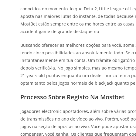
conocidos do momento, lo que Dota 2, Little league of L
aposta nas maiores lutas do instante, de todas because
MostBet estão sempre entre os melhores entre as casas pa
accident game de grande destaque no
Buscando oferecer as melhores opções para você, some so
tendo cinco possibilidades ao absolutamente todo. Se o r
instantaneamente em tua conta. Um trâmite obrigatório 
depois verificá-la. No jogo simples, mas ao mesmo temp
21 years old pontos enquanto um dealer nunca tem a po
optam tanto pelos jogos normais de blackjack quanto pel
Processo Sobre Registo Na Mostbet
jogadores electronic apostadores, além sobre várias pro
de transmissões no ano de vídeo ao vivo. Porém, você 
jogos na seção de apostas ao vivo. Você pode apostar usa
compensar, você ganha. Os clientes que frequentam ope